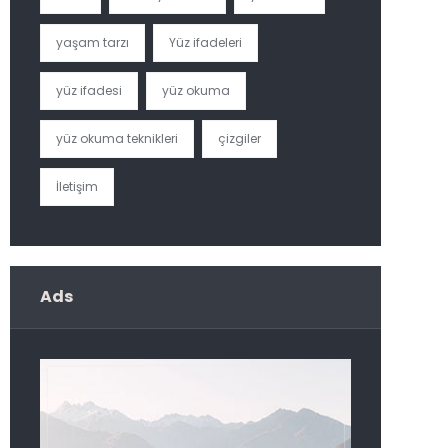
yaşam tarzı
Yüz ifadeleri
yüz ifadesi
yüz okuma
yüz okuma teknikleri
çizgiler
İletişim
Ads