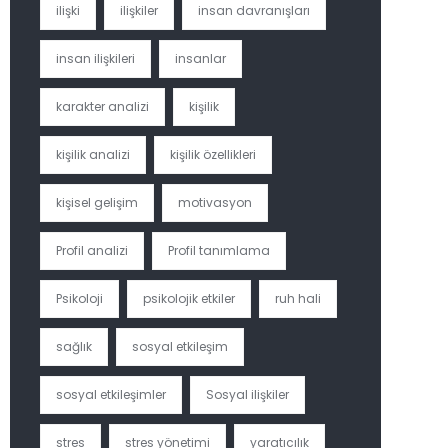
ilişki
ilişkiler
insan davranışları
insan ilişkileri
insanlar
karakter analizi
kişilik
kişilik analizi
kişilik özellikleri
kişisel gelişim
motivasyon
Profil analizi
Profil tanımlama
Psikoloji
psikolojik etkiler
ruh hali
sağlık
sosyal etkileşim
sosyal etkileşimler
Sosyal ilişkiler
stres
stres yönetimi
yaratıcılık