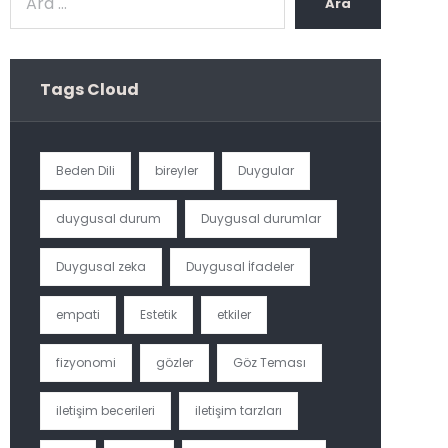
Ara
Tags Cloud
Beden Dili
bireyler
Duygular
duygusal durum
Duygusal durumlar
Duygusal zeka
Duygusal İfadeler
empati
Estetik
etkiler
fizyonomi
gözler
Göz Teması
iletişim becerileri
iletişim tarzları