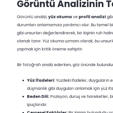
Görüntü Analizinin T
Görüntü analizi,
yüz okuma
ve
profil analizi
gib
durumları anlamamıza yardımcı olur. Bu temel bilg
gibi unsurları değerlendirerek, bir kişinin ruh hal
olanak tanır. Yüz okuma uzmanı olarak, bu unsurl
yapmak için kritik öneme sahiptir.
Bir fotoğrafı analiz ederken, göz önünde bulundu
Yüz İfadeleri:
Yüzdeki ifadeler, duyguların en
düşmanlık gibi duyguları anlamak için yüz i
Beden Dili:
Pozisyon, duruş ve hareketler, bi
ipuçlarıdır.
Çevresel Faktörler:
Bir kişinin bulunduğu o