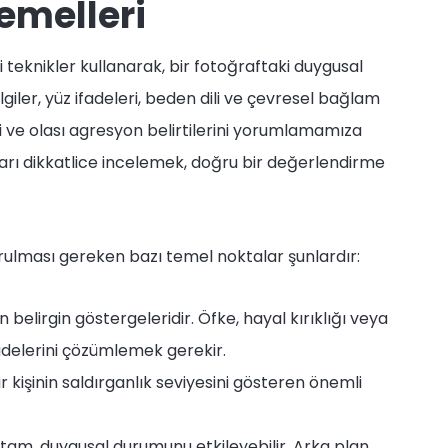
emelleri
i teknikler kullanarak, bir fotoğraftaki duygusal
iler, yüz ifadeleri, beden dili ve çevresel bağlam
ini ve olası agresyon belirtilerini yorumlamamıza
arı dikkatlice incelemek, doğru bir değerlendirme
rulması gereken bazı temel noktalar şunlardır:
 belirgin göstergeleridir. Öfke, hayal kırıklığı veya
fadelerini çözümlemek gerekir.
r kişinin saldırganlık seviyesini gösteren önemli
rtam, duygusal durumunu etkileyebilir. Arka plan