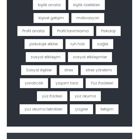
kişilik analizi
kişilik özellikleri
kişisel gelişim
motivasyon
Profil analizi
Profil tanımlama
Psikoloji
psikolojik etkiler
ruh hali
sağlık
sosyal etkileşim
sosyal etkileşimler
Sosyal ilişkiler
stres
stres yönetimi
yaratıcılık
yaşam tarzı
Yüz ifadeleri
yüz ifadesi
yüz okuma
yüz okuma teknikleri
çizgiler
İletişim