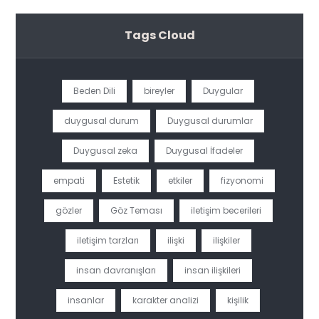
Tags Cloud
Beden Dili
bireyler
Duygular
duygusal durum
Duygusal durumlar
Duygusal zeka
Duygusal İfadeler
empati
Estetik
etkiler
fizyonomi
gözler
Göz Teması
iletişim becerileri
iletişim tarzları
ilişki
ilişkiler
insan davranışları
insan ilişkileri
insanlar
karakter analizi
kişilik