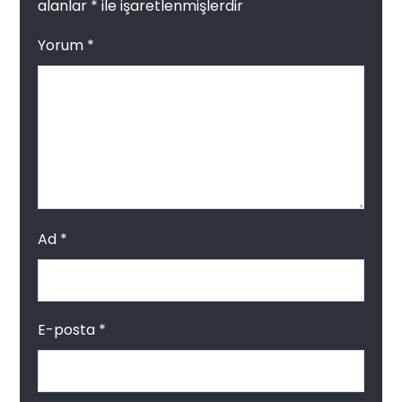
alanlar
*
ile işaretlenmişlerdir
Yorum
*
Ad
*
E-posta
*