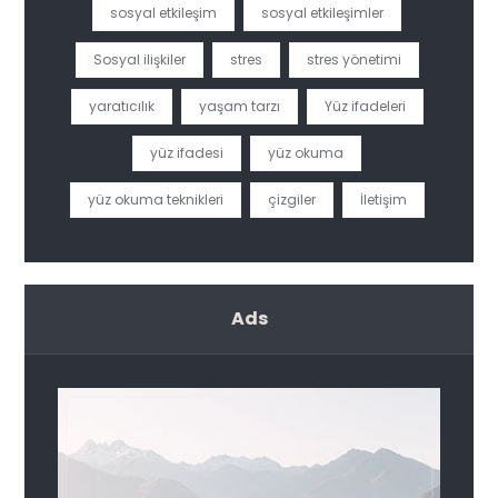
sosyal etkileşim
sosyal etkileşimler
Sosyal ilişkiler
stres
stres yönetimi
yaratıcılık
yaşam tarzı
Yüz ifadeleri
yüz ifadesi
yüz okuma
yüz okuma teknikleri
çizgiler
İletişim
Ads