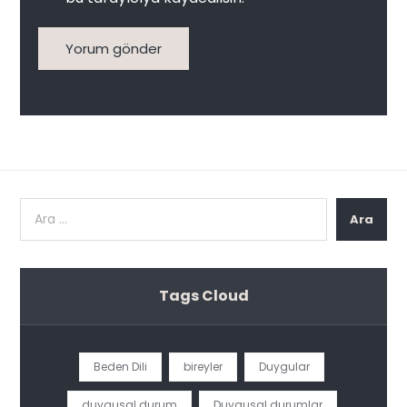
Yorum gönder
Ara
Tags Cloud
Beden Dili
bireyler
Duygular
duygusal durum
Duygusal durumlar