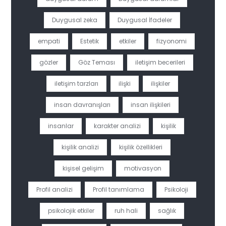
Duygusal zeka
Duygusal İfadeler
empati
Estetik
etkiler
fizyonomi
gözler
Göz Teması
iletişim becerileri
iletişim tarzları
ilişki
ilişkiler
insan davranışları
insan ilişkileri
insanlar
karakter analizi
kişilik
kişilik analizi
kişilik özellikleri
kişisel gelişim
motivasyon
Profil analizi
Profil tanımlama
Psikoloji
psikolojik etkiler
ruh hali
sağlık