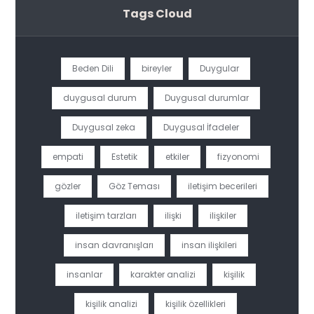
Tags Cloud
Beden Dili
bireyler
Duygular
duygusal durum
Duygusal durumlar
Duygusal zeka
Duygusal İfadeler
empati
Estetik
etkiler
fizyonomi
gözler
Göz Teması
iletişim becerileri
iletişim tarzları
ilişki
ilişkiler
insan davranışları
insan ilişkileri
insanlar
karakter analizi
kişilik
kişilik analizi
kişilik özellikleri