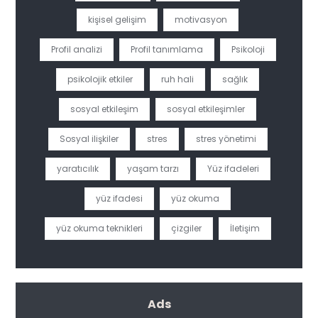
kişisel gelişim
motivasyon
Profil analizi
Profil tanımlama
Psikoloji
psikolojik etkiler
ruh hali
sağlık
sosyal etkileşim
sosyal etkileşimler
Sosyal ilişkiler
stres
stres yönetimi
yaratıcılık
yaşam tarzı
Yüz ifadeleri
yüz ifadesi
yüz okuma
yüz okuma teknikleri
çizgiler
İletişim
Ads