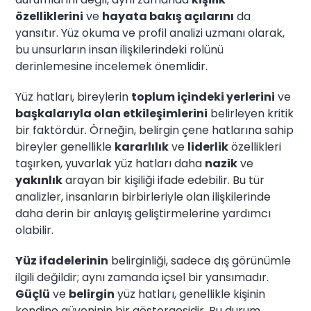
özelliklerini
ve
hayata bakış açılarını
da
yansıtır. Yüz okuma ve profil analizi uzmanı olarak,
bu unsurların insan ilişkilerindeki rolünü
derinlemesine incelemek önemlidir.
Yüz hatları, bireylerin
toplum içindeki yerlerini
ve
başkalarıyla olan etkileşimlerini
belirleyen kritik
bir faktördür. Örneğin, belirgin çene hatlarına sahip
bireyler genellikle
kararlılık
ve
liderlik
özellikleri
taşırken, yuvarlak yüz hatları daha
nazik
ve
yakınlık
arayan bir kişiliği ifade edebilir. Bu tür
analizler, insanların birbirleriyle olan ilişkilerinde
daha derin bir anlayış geliştirmelerine yardımcı
olabilir.
Yüz ifadelerinin
belirginliği, sadece dış görünümle
ilgili değildir; aynı zamanda içsel bir yansımadır.
Güçlü
ve
belirgin
yüz hatları, genellikle kişinin
kendine güveninin bir göstergesidir. Bu durum,