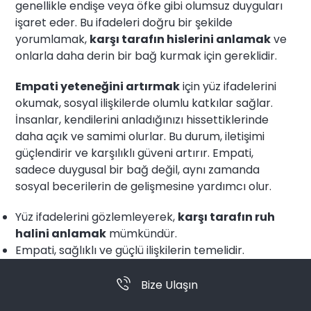
genellikle endişe veya öfke gibi olumsuz duyguları
işaret eder. Bu ifadeleri doğru bir şekilde
yorumlamak,
karşı tarafın hislerini anlamak
ve
onlarla daha derin bir bağ kurmak için gereklidir.
Empati yeteneğini artırmak
için yüz ifadelerini
okumak, sosyal ilişkilerde olumlu katkılar sağlar.
İnsanlar, kendilerini anladığınızı hissettiklerinde
daha açık ve samimi olurlar. Bu durum, iletişimi
güçlendirir ve karşılıklı güveni artırır. Empati,
sadece duygusal bir bağ değil, aynı zamanda
sosyal becerilerin de gelişmesine yardımcı olur.
Yüz ifadelerini gözlemleyerek,
karşı tarafın ruh
halini anlamak
mümkündür.
Empati, sağlıklı ve güçlü ilişkilerin temelidir.
Başkalarının duygularını anlamak, sosyal
etkileşimlerde daha etkili olmayı sağlar.
Bize Ulaşın
Yüz ifadelerini okuyabilme yeteneği, aynı zamanda