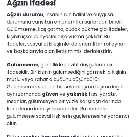
Ağzın İfadesi
Ağzın durumu
, insanın ruh halini ve duygusal
durumunu yansıtan en önemli unsurlardan biridir.
Gülümseme, kaş çatma, dudak bükme gibi ifadeler,
kişinin içsel dünyasını dışa vurma şeklidir. Bu
ifadeler, sosyal etkileşimlerde önemli bir rol oynar
ve başkalarıyla olan iletişimimizi derinleştirir.
Gülümseme
, genellikle pozitif duyguların bir
ifadesidir. Bir kişinin gülümsediğini görmek, o kişinin
mutlu veya rahat olduğunu düşündürür.
Gülümseme, sadece bir selamlaşma biçimi değil,
aynı zamanda
güven
ve
yakınlık
hissi yaratır.
İnsanlar, gülümseyen bir yüzle karşılaştıklarında
kendilerini daha iyi hissederler. Bu nedenle,
gülümseme sosyal ilişkilerin güçlenmesine yardımcı
olur.
Diğer yandan,
kaş çatma
gibi ifadeler, genellikle