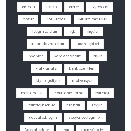
empati
Estetik
etkiler
fizyonomi
gözler
Göz Teması
iletişim becerileri
iletişim tarzları
ilişki
ilişkiler
insan davranışları
insan ilişkileri
insanlar
karakter analizi
kişilik
kişilik analizi
kişilik özellikleri
kişisel gelişim
motivasyon
Profil analizi
Profil tanımlama
Psikoloji
psikolojik etkiler
ruh hali
sağlık
sosyal etkileşim
sosyal etkileşimler
Sosyal ilişkiler
stres
stres yönetimi