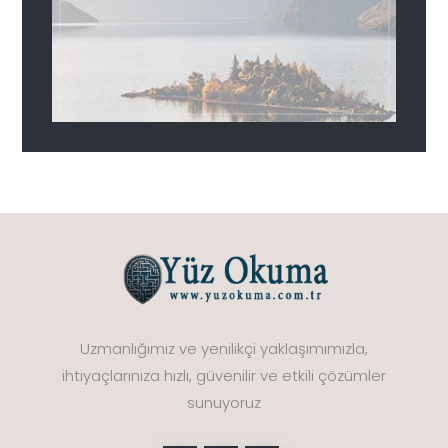
Uzmanlığımız ve yenilikçi yaklaşımımızla,
ihtiyaçlarınıza hızlı, güvenilir ve etkili çözümler
sunuyoruz