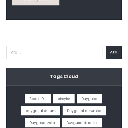
Ara
Tags Cloud
Beden Dili
bireyler
Duygular
duygusal durum
Duygusal durumlar
Duygusal zeka
Duygusal İfadeler