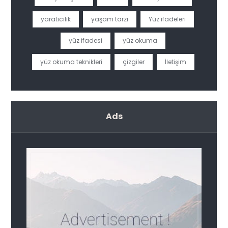
yaratıcılık
yaşam tarzı
Yüz ifadeleri
yüz ifadesi
yüz okuma
yüz okuma teknikleri
çizgiler
İletişim
Ads