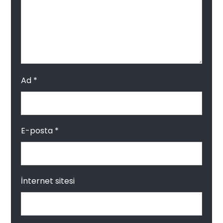
Ad
*
E-posta
*
İnternet sitesi