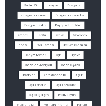
Beden Dili
bireyler
Duygular
duygusal durum
Duygusal durumlar
Duygusal zeka
Duygusal İfadeler
empati
Estetik
etkiler
fizyonomi
gözler
Göz Teması
iletişim becerileri
iletişim tarzları
ilişki
ilişkiler
insan davranışları
insan ilişkileri
insanlar
karakter analizi
kişilik
kişilik analizi
kişilik özellikleri
kişisel gelişim
motivasyon
Profil analizi
Profil tanımlama
Psikoloji