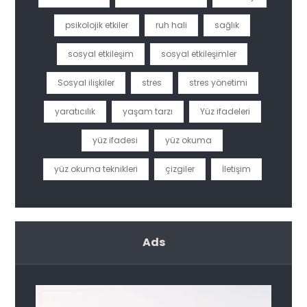
psikolojik etkiler
ruh hali
sağlık
sosyal etkileşim
sosyal etkileşimler
Sosyal ilişkiler
stres
stres yönetimi
yaratıcılık
yaşam tarzı
Yüz ifadeleri
yüz ifadesi
yüz okuma
yüz okuma teknikleri
çizgiler
İletişim
Ads