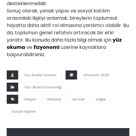
desteklenmelidir.
Sonuç olarak, yanak yapısı ve sosyal katılım
arasındaki ilişkiyi anlamak, bireylerin toplumsal
hayatta daha aktif rol almasına yardımcı olabilir. Bu
da, toplumun genel refahını artıracak bir etki
yaratır. Bu konuda daha fazla bilgi almak için
yüz
okuma
ve
fizyonomi
üzerine kaynaklara
başvurabilirsiniz.
Yüz Analizi Uzmanı
24 Kasım 2025
Yüz Okuma Uzmanlığı
İletişim
Psikoloji
ruh hali
sağlık
Sosyal ilişkiler