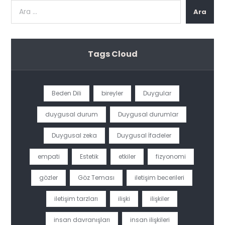
Ara
Tags Cloud
Beden Dili
bireyler
Duygular
duygusal durum
Duygusal durumlar
Duygusal zeka
Duygusal İfadeler
empati
Estetik
etkiler
fizyonomi
gözler
Göz Teması
iletişim becerileri
iletişim tarzları
ilişki
ilişkiler
insan davranışları
insan ilişkileri