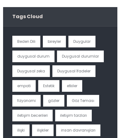
Tags Cloud
Beden Dili
bireyler
Duygular
duygusal durum
Duygusal durumlar
Duygusal zeka
Duygusal İfadeler
empati
Estetik
etkiler
fizyonomi
gözler
Göz Teması
iletişim becerileri
iletişim tarzları
ilişki
ilişkiler
insan davranışları