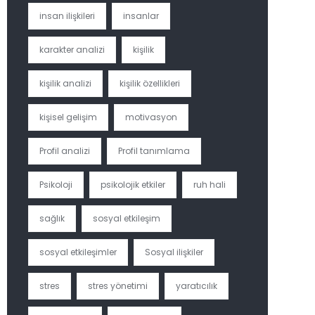
insan ilişkileri
insanlar
karakter analizi
kişilik
kişilik analizi
kişilik özellikleri
kişisel gelişim
motivasyon
Profil analizi
Profil tanımlama
Psikoloji
psikolojik etkiler
ruh hali
sağlık
sosyal etkileşim
sosyal etkileşimler
Sosyal ilişkiler
stres
stres yönetimi
yaratıcılık