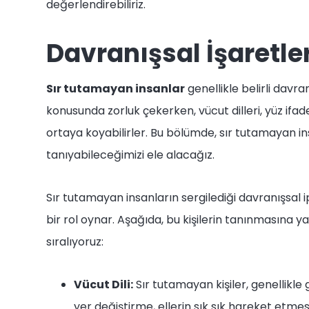
değerlendirebiliriz.
Davranışsal İşaretle
Sır tutamayan insanlar
genellikle belirli davran
konusunda zorluk çekerken, vücut dilleri, yüz ifade
ortaya koyabilirler. Bu bölümde, sır tutamayan ins
tanıyabileceğimizi ele alacağız.
Sır tutamayan insanların sergilediği davranışsal 
bir rol oynar. Aşağıda, bu kişilerin tanınmasına y
sıralıyoruz:
Vücut Dili:
Sır tutamayan kişiler, genellikle g
yer değiştirme, ellerin sık sık hareket etmesi 