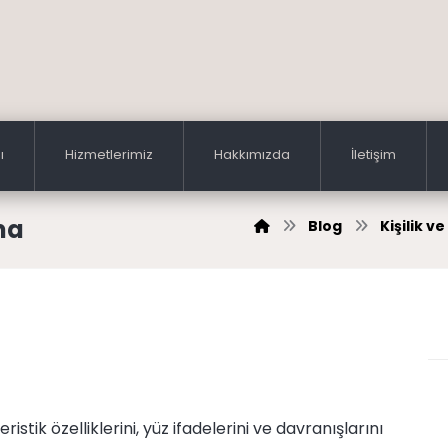
ı
Hizmetlerimiz
Hakkımızda
İletişim
ma
Blog
Kişilik ve
ristik özelliklerini, yüz ifadelerini ve davranışlarını