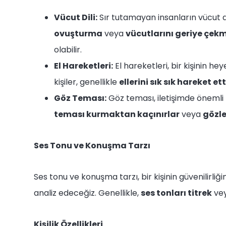
Vücut Dili:
Sır tutamayan insanların vücut dil
ovuşturma
veya
vücutlarını geriye çek
olabilir.
El Hareketleri:
El hareketleri, bir kişinin he
kişiler, genellikle
ellerini sık sık hareket ett
Göz Teması:
Göz teması, iletişimde önemli b
teması kurmaktan kaçınırlar
veya
gözle
Ses Tonu ve Konuşma Tarzı
Ses tonu ve konuşma tarzı, bir kişinin güvenilirliğin
analiz edeceğiz. Genellikle,
ses tonları titrek
ve
Kişilik Özellikleri