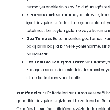
tutma yeteneklerinin zayıf olduğunu gösteri
El Hareketleri:
Sır tutamayan bireyler, konuşm
içsel duygularını ifade etme çabası olarak y
tutulması, bir şeyleri gizleme veya koruma ist
Göz Teması:
Bu tür insanlar, göz teması ku
bakışlarını başka bir yere yönlendirme, sır
bir işarettir.
Ses Tonu ve Konuşma Tarzı:
Sır tutamayan 
Konuşma sırasında seslerinin titremesi veya hı
etme korkularını yansıtabilir.
Yüz İfadeleri:
Yüz ifadeleri, sır tutma yeteneği h
genellikle duygularını gizlemekte zorlanırlar. Bu 
Örneğin, bir sır ifşa edildiğinde, yüzlerinde anlık b