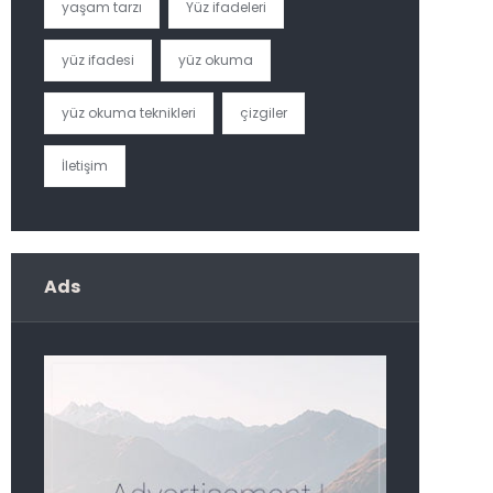
yaşam tarzı
Yüz ifadeleri
yüz ifadesi
yüz okuma
yüz okuma teknikleri
çizgiler
İletişim
Ads