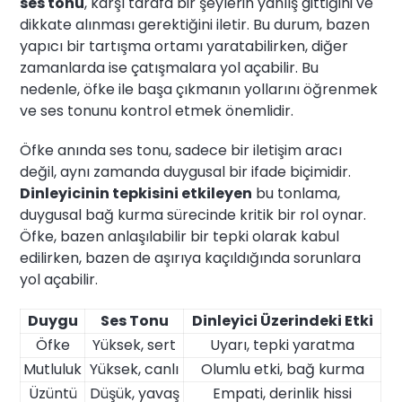
ses tonu
, karşı tarafa bir şeylerin yanlış gittiğini ve
dikkate alınması gerektiğini iletir. Bu durum, bazen
yapıcı bir tartışma ortamı yaratabilirken, diğer
zamanlarda ise çatışmalara yol açabilir. Bu
nedenle, öfke ile başa çıkmanın yollarını öğrenmek
ve ses tonunu kontrol etmek önemlidir.
Öfke anında ses tonu, sadece bir iletişim aracı
değil, aynı zamanda duygusal bir ifade biçimidir.
Dinleyicinin tepkisini etkileyen
bu tonlama,
duygusal bağ kurma sürecinde kritik bir rol oynar.
Öfke, bazen anlaşılabilir bir tepki olarak kabul
edilirken, bazen de aşırıya kaçıldığında sorunlara
yol açabilir.
Duygu
Ses Tonu
Dinleyici Üzerindeki Etki
Öfke
Yüksek, sert
Uyarı, tepki yaratma
Mutluluk
Yüksek, canlı
Olumlu etki, bağ kurma
Üzüntü
Düşük, yavaş
Empati, derinlik hissi