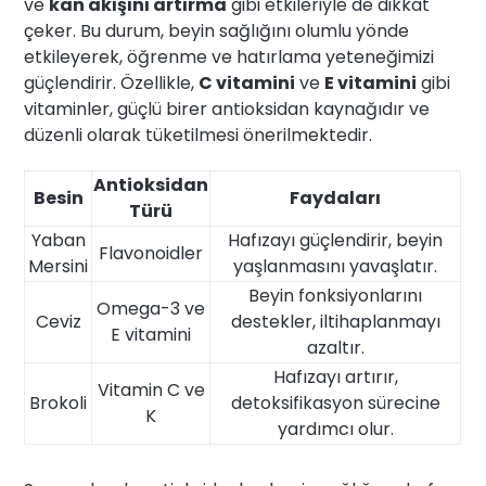
ve
kan akışını artırma
gibi etkileriyle de dikkat
çeker. Bu durum, beyin sağlığını olumlu yönde
etkileyerek, öğrenme ve hatırlama yeteneğimizi
güçlendirir. Özellikle,
C vitamini
ve
E vitamini
gibi
vitaminler, güçlü birer antioksidan kaynağıdır ve
düzenli olarak tüketilmesi önerilmektedir.
Antioksidan
Besin
Faydaları
Türü
Yaban
Hafızayı güçlendirir, beyin
Flavonoidler
Mersini
yaşlanmasını yavaşlatır.
Beyin fonksiyonlarını
Omega-3 ve
Ceviz
destekler, iltihaplanmayı
E vitamini
azaltır.
Hafızayı artırır,
Vitamin C ve
Brokoli
detoksifikasyon sürecine
K
yardımcı olur.