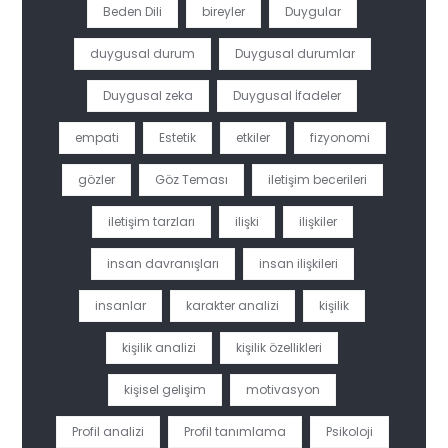
Beden Dili
bireyler
Duygular
duygusal durum
Duygusal durumlar
Duygusal zeka
Duygusal İfadeler
empati
Estetik
etkiler
fizyonomi
gözler
Göz Teması
iletişim becerileri
iletişim tarzları
ilişki
ilişkiler
insan davranışları
insan ilişkileri
insanlar
karakter analizi
kişilik
kişilik analizi
kişilik özellikleri
kişisel gelişim
motivasyon
Profil analizi
Profil tanımlama
Psikoloji