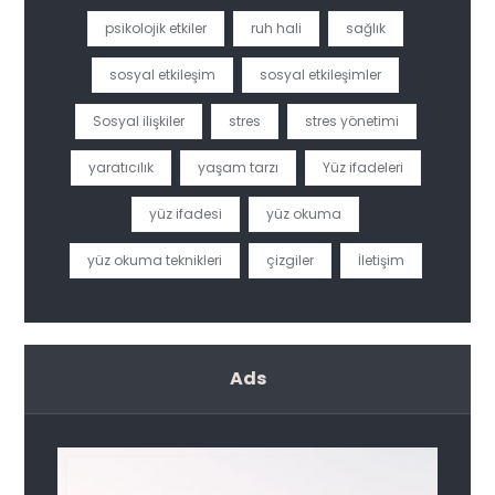
psikolojik etkiler
ruh hali
sağlık
sosyal etkileşim
sosyal etkileşimler
Sosyal ilişkiler
stres
stres yönetimi
yaratıcılık
yaşam tarzı
Yüz ifadeleri
yüz ifadesi
yüz okuma
yüz okuma teknikleri
çizgiler
İletişim
Ads