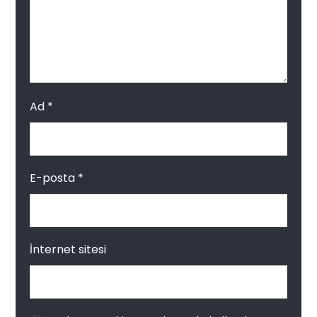
Ad
*
E-posta
*
İnternet sitesi