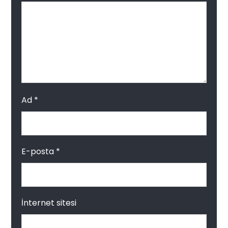
Ad
*
E-posta
*
İnternet sitesi