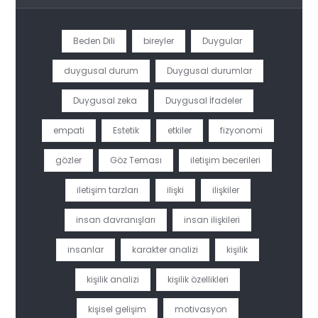
Beden Dili
bireyler
Duygular
duygusal durum
Duygusal durumlar
Duygusal zeka
Duygusal İfadeler
empati
Estetik
etkiler
fizyonomi
gözler
Göz Teması
iletişim becerileri
iletişim tarzları
ilişki
ilişkiler
insan davranışları
insan ilişkileri
insanlar
karakter analizi
kişilik
kişilik analizi
kişilik özellikleri
kişisel gelişim
motivasyon