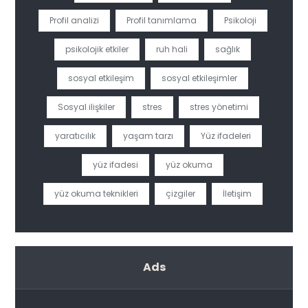
Profil analizi
Profil tanımlama
Psikoloji
psikolojik etkiler
ruh hali
sağlık
sosyal etkileşim
sosyal etkileşimler
Sosyal ilişkiler
stres
stres yönetimi
yaratıcılık
yaşam tarzı
Yüz ifadeleri
yüz ifadesi
yüz okuma
yüz okuma teknikleri
çizgiler
İletişim
Ads